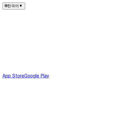
🌐
한국어
▼
App Store
Google Play