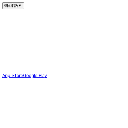
🌐
日本語
▼
App Store
Google Play